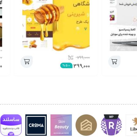
00
799,000
0
399,000
%50
افزودن
افزودن
به
به
سبد
سبد