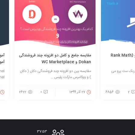
آموزش افزونه رنک مث پرو (Rank Math
مقایسه جامع و کامل دو افزونه چند فروشندگی
Dokan و WC Marketplace
آمو
ه رنک مث پرو می
مقایسه بین دو افزونه چند فروشندگی دکان ( دکان
) و ووکامرس مارکت پلیس ...
cpanel نصب کن
2
6856
27 آذر 1399
0
2622
3753