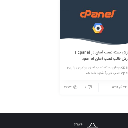
آموزش بسته نصب آسان در cpanel |
زش قالب نصب آسان cpanel
cpanel: چطور بسته نصب آسان وردپرس را روی
یم؟ شاید شما هم ...
24 آذر 1399
0
2703
6984