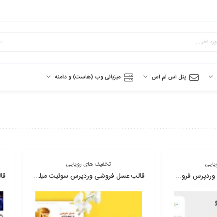
پنل اس ام اس
میزبانی وب (هاست) و دامنه
یایی
تخفیف های رویایی
قالب Hongo | ❤️ قالب وردپرس فروشگاهی مدرن و چندمنظوره هونگو
قالب عسل فروشی وردپرس سوئیت میلو ❤️ | قالب SweetMielo | قالب عسل