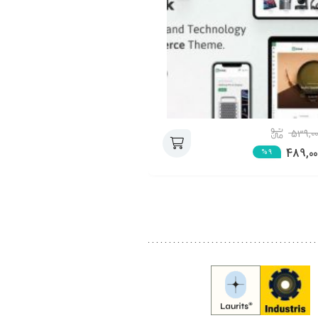
399,000
539,0
289,000
489,00
%28
%9
افزودن
به
سبد