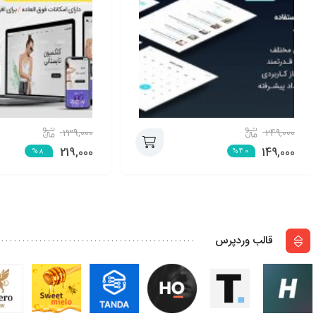
239,000
249,000
219,000
149,000
%8
%40
افزودن
به
سبد
قالب وردپرس