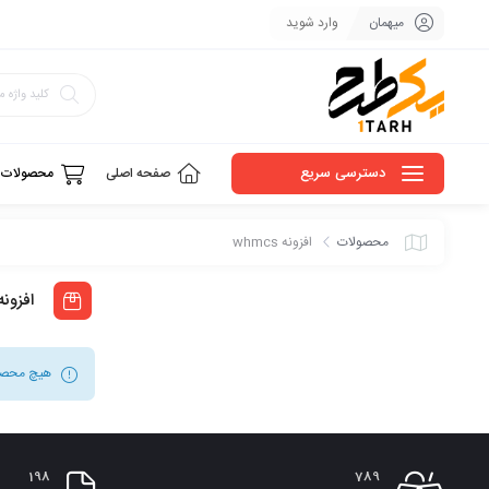
میهمان
وارد شوید
دسترسی سریع
صفحه اصلی
محصولات
محصولات
افزونه whmcs
افزونه mcs
هیچ محصو
198
789