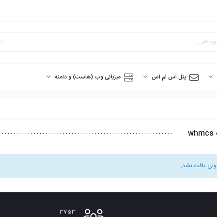
پنل اس ام اس
میزبانی وب (هاست) و دامنه
wh
لی یافت نشد.
3753