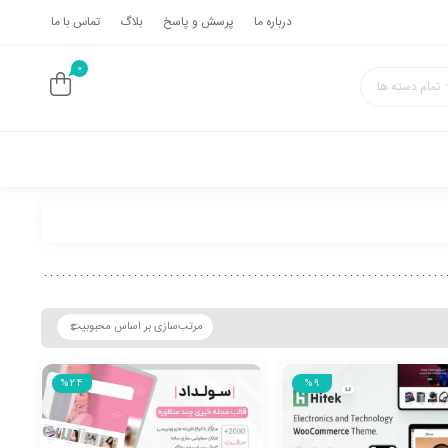
درباره ما
پرسش و پاسخ
بلاگ
تماس با ما
0
تمام دسته ها
%24
%9