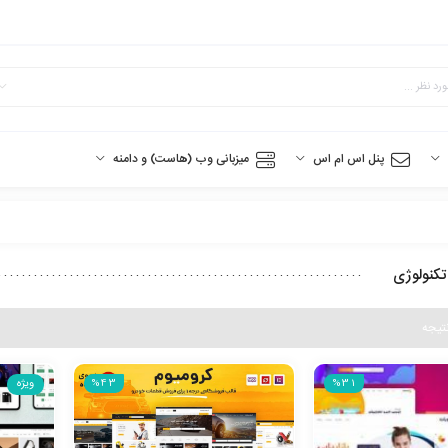
پنل اس ام اس
میزبانی وب (هاست) و دامنه
تکنولوژی
ویژه
%43
%31