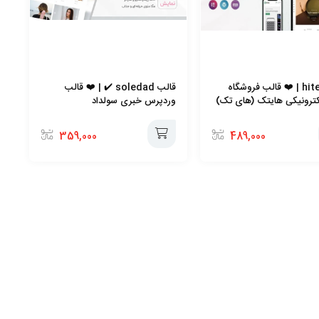
قالب hitek | ❤️ قالب فروشگاه
قالب soledad ✔️ | ❤️ قالب
لکترونیکی هایتک (های تک)
وردپرس خبری سولداد
359,000
489,000
افزودن
به
سبد