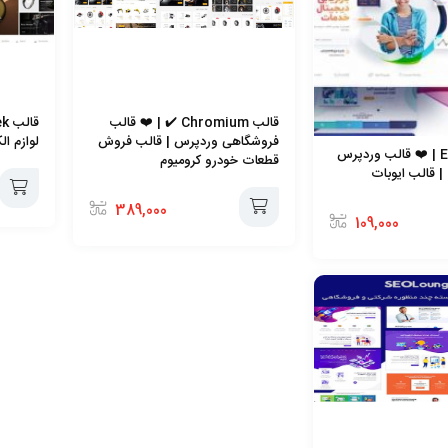
قالب Chromium ✔️ | ❤️ قالب
فروشگاهی وردپرس | قالب فروش
لوازم ا
قالب Ewebot | ❤️ قالب وردپرس
قطعات خودرو کرومیوم
| قالب ایوبات
389,000
109,000
افزودن
افزودن
به
به
سبد
سبد