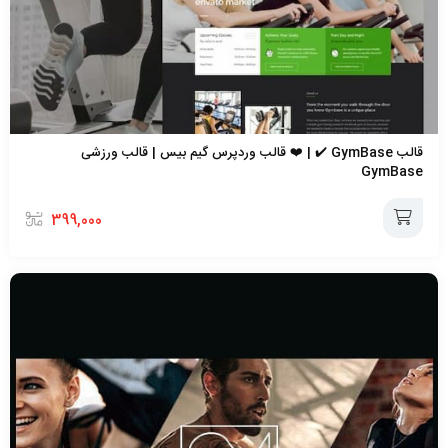
قالب GymBase ✔️ | ❤️ قالب وردپرس گیم بیس | قالب ورزشی
GymBase
399,000
افزودن
به
سبد