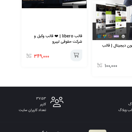
قالب libero | ❤️ قالب وکیل و
شرکت حقوقی لیبرو
ون دیجیتال | قالب
349,000
100,000
افزودن
به
سبد
3753
گ
کاربر
لب وبلاگ
تعداد کاربران سایت