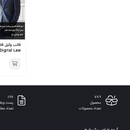
قالب وکیل قان
Digital Law
افزودن
به
198
789
سبد
محصول
پست وبلا
تعداد محصولات
تعداد مطا
گروه طراحی یک طرح