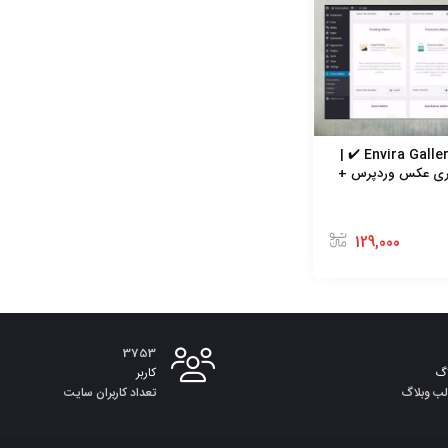
افزونه Envira Gallery Pro ✔️ |
ری عکس وردپرس +
129,000
3753
گ
کاربر
لب وبلاگ
تعداد کاربران سایت