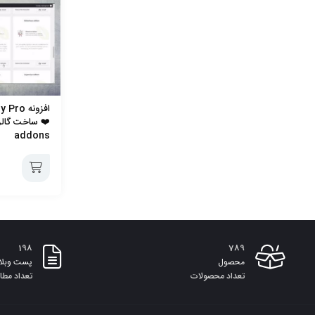
❤️ ساخت گال
addons
افزودن
به
198
789
سبد
محصول
پست وبلا
تعداد محصولات
تعداد مطا