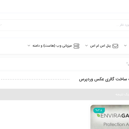
پنل اس ام اس
میزبانی وب (هاست) و دامنه
”
ه ساخت گالری عکس وردپرس
یک نتیجه
%28