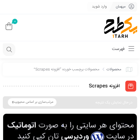
میهمان
وارد شوید
0
فهرست
محصولات
محصولات برچسب خورده “افزونه Scrapes”
افزونه Scrapes
در حال نمایش یک نتیجه