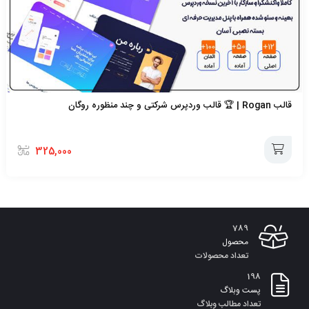
قالب Rogan | 🏆 قالب وردپرس شرکتی و چند منظوره روگان
325,000
افزودن
به
789
سبد
محصول
تعداد محصولات
198
پست وبلاگ
تعداد مطالب وبلاگ