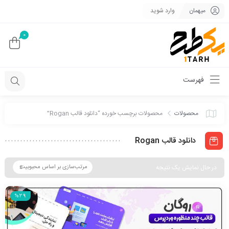
میهمان
وارد شوید
0
فهرست
محصولات
محصولات برچسب خورده “دانلود قالب Rogan”
دانلود قالب Rogan
در حال نمایش یک نتیجه
%29