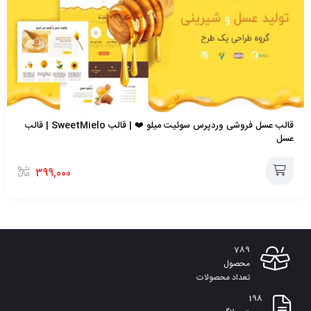
قالب عسل فروشی وردپرس سوئیت میلو ❤️ | قالب SweetMielo | قالب
عسل
399,000
افزودن
به
789
سبد
محصول
تعداد محصولات
198