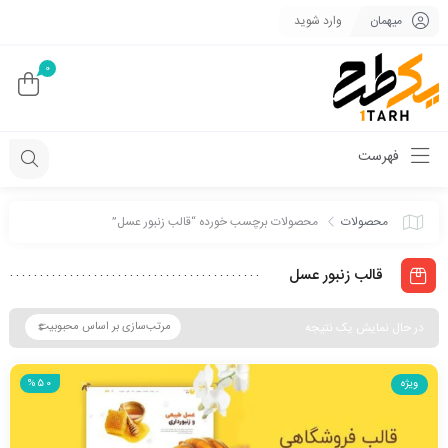
میهمان
وارد شوید
0
فهرست
محصولات
محصولات برچسب خورده “قالب زنبور عسل”
قالب زنبور عسل
در حال نمایش یک نتیجه
ویژه
%50