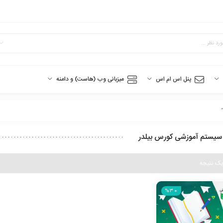
پنل اس ام اس
میزبانی وب (هاست) و دامنه
سیستم آموزشی کورس بیلدر
یک نتیجه
%30