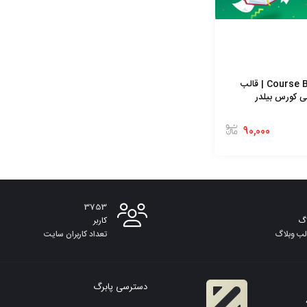
قالب Course Builder | قالب
 کورس بیلدر
90,000
3753
گ
کاربر
لب وبلاگ
تعداد کاربران سایت
دسترسی پابرگ