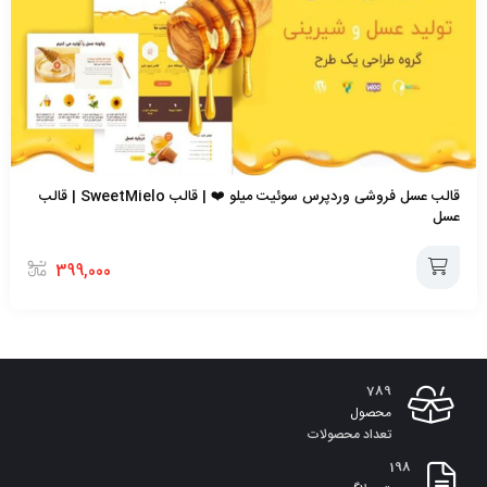
قالب عسل فروشی وردپرس سوئیت میلو ❤️ | قالب SweetMielo | قالب
عسل
399,000
افزودن
به
789
سبد
محصول
تعداد محصولات
198