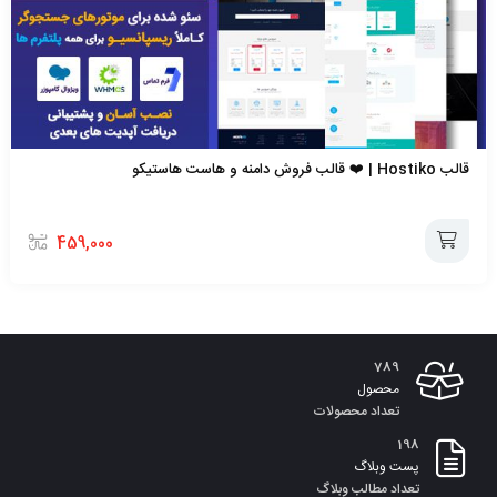
قالب Hostiko | ❤️ قالب فروش دامنه و هاست هاستیکو
459,000
افزودن
به
789
سبد
محصول
تعداد محصولات
198
پست وبلاگ
تعداد مطالب وبلاگ