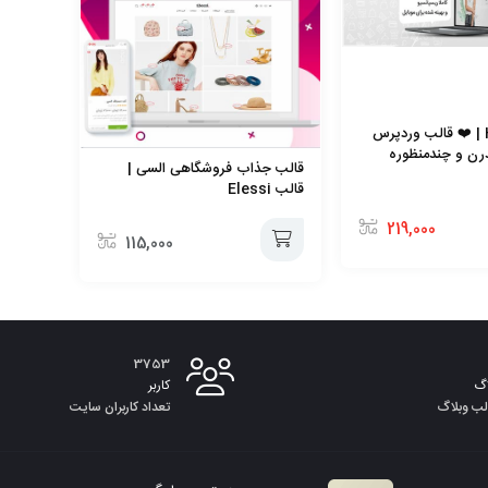
قالب Hongo | ❤️ قالب وردپرس
رن و چندمنظوره
قالب جذاب فروشگاهی السی |
قالب Elessi
219,000
115,000
افزودن
به
3753
سبد
گ
کاربر
لب وبلاگ
تعداد کاربران سایت