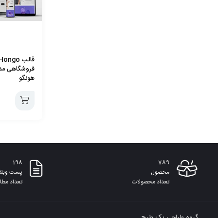
فروشگاهی مد
هونگو
افزودن
به
198
789
سبد
محصول
پست وبلا
تعداد محصولات
تعداد مطا
گروه طراحی یک طرح