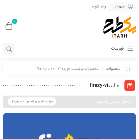
میهمان
وارد شوید
0
فهرست
محصولات
محصولات برچسب خورده “firezy-v100.1.0”
firezy-v100.1.0
در حال نمایش یک نتیجه