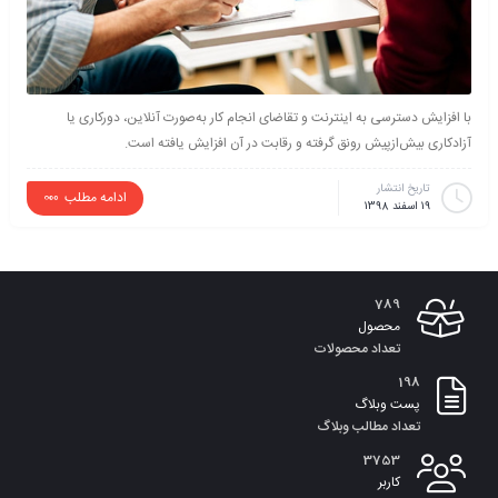
با افزایش دسترسی به اینترنت و تقاضای انجام کار به‌صورت آنلاین، دورکاری یا
آزادکاری بیش‌ازپیش رونق گرفته و رقابت در آن افزایش یافته است.
تاریخ انتشار
ادامه مطلب
19 اسفند 1398
789
محصول
تعداد محصولات
198
پست وبلاگ
تعداد مطالب وبلاگ
3753
کاربر