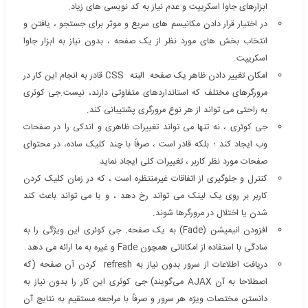
ابزارهای جاوا اسکریپت و عدم نیاز به کد نویسی های زیاد.
در اختیار قرار دادن مکانیسم های سریع و موثر برای جستجو ، یافتن و
انتخاب بخش های مورد نظر از یک صفحه ، بدون نیاز به ابزار جاوا
اسکریپت.
امکان تغییر دادن ظاهر یک صفحه. البته CSS قادر به انجام این کار در
مرورگرهای مختلف که استانداردهای متفاوتی دارند، نیست.جی کوئری
به راحتی می تواند از هر نوع مرورگری پشتیبانی کند.
جی کوئری ، نه تنها می تواند تغییرات ظاهری و اندکی را در صفحات
وب ایجاد کند ؛ بلکه قادر است ، صرفاً با چند کلیک ساده، در محتوای
صفحات مورد نظر کاربر ، تغییرات کلی ایجاد نماید.
کنترل و جلوگیری از اتفاقات غیرمنتظره است ، که در زمان کلیک کردن
کاربر بر روی یک لینک می تواند رخ دهد ، و یا می تواند باعث کند
شدن یا اختلال در مرورگرها شوند.
افزودن انیمیشن (Fade) به یک صفحه. جی کوئری این ویژگی را به
سادگی با استفاده از امکاناتی همچون Fade و غیره به ما ارائه می دهد.
دریافت اطلاعات از سرور بدون نیاز به refresh کردن آن صفحه (که
اصطلاحا به آن AJAX می‌گویند) جی کوئری این کار را بدون نیاز به
دانستن مختصات ویژه هر سرور و صرفاً با مراجعه مستقیم به نتایج آن