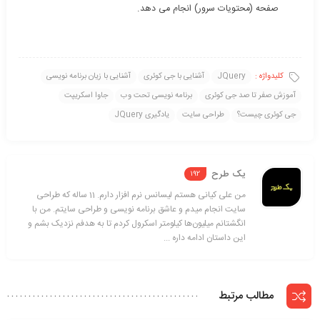
صفحه (محتویات سرور) انجام می دهد.
کلیدواژه :
JQuery
آشنایی با جی کوئری
آشنایی با زیان برنامه نویسی
آموزش صفر تا صد جی کوئری
برنامه نویسی تحت وب
جاوا اسکریپت
جی کوئری چیست؟
طراحی سایت
یادگیری JQuery
یک طرح
192
من علی کیانی هستم لیسانس نرم افزار دارم. 11 ساله که طراحی
سایت انجام میدم و عاشق برنامه نویسی و طراحی سایتم. من با
انگشتانم میلیون‌ها کیلومتر اسکرول کردم تا به هدفم نزدیک بشم و
این داستان ادامه داره ...
مطالب مرتبط