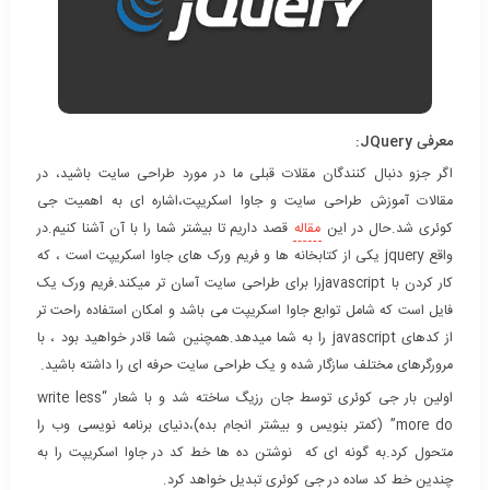
معرفی JQuery:
اگر جزو دنبال کنندگان مقلات قبلی ما در مورد طراحی سایت باشید، در
مقالات آموزش طراحی سایت و جاوا اسکریپت،اشاره ای به اهمیت جی
کوئری شد.حال در این
مقاله
قصد داریم تا بیشتر شما را با آن آشنا کنیم.در
واقع jquery یکی از کتابخانه ها و فریم ورک های جاوا اسکریپت است ، که
کار کردن با javascript‌را برای طراحی سایت آسان تر میکند.فریم ورک یک
فایل است که شامل توابع جاوا اسکریپت می باشد و امکان استفاده راحت تر
از کدهای javascript را به شما میدهد.همچنین شما قادر خواهید بود ، با
مرورگرهای مختلف سازگار شده و یک طراحی سایت حرفه ای را داشته باشید.
اولین بار جی کوئری توسط جان رزیگ ساخته شد و با شعار “write less
more do” (کمتر بنویس و بیشتر انجام بده)،دنیای برنامه نویسی وب را
متحول کرد.به گونه ای که نوشتن ده ها خط کد در جاوا اسکریپت را به
چندین خط کد ساده در جی کوئری تبدیل خواهد کرد.