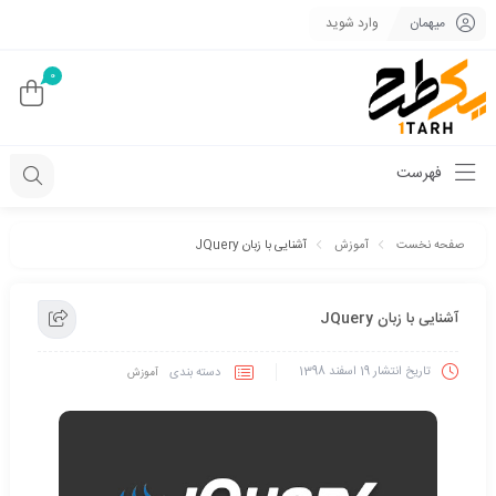
میهمان
وارد شوید
0
فهرست
آشنایی با زبان JQuery
صفحه نخست
آموزش
آشنایی با زبان JQuery
تاریخ انتشار
19 اسفند 1398
دسته بندی
آموزش