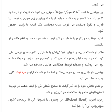
می شود.
اپرا وینفری با لقب “ملکه میزگرد روزها” معرفی می شود که ثروت او در حدود
3 میلیارد دلار تخمین زده شده و باید او را مشهورترین زن جهان بدانیم؛ زیرا
قدرت و نفوذ وینفری می تواند سبب موفقیت یک کتاب یا رئیس جمهور
شود.
شاید موفقیت وینفری را بتوان در گرو تربیت منحصر به فرد و نظم خاص او
دانست.
مادر او خدمتکار بود و دوران کودکی‌اش را با فراز و نشیب‌های زیادی طی
کرد. او در مدرسه لباس‌های مندرسی که از کیسه‌ی سیب زمینی دوخته شده
بود، می پوشید و همواره توسط همکلاسی‌هایش مسخره می شد.
وینفری در رادیوی محلی سیاه پوستان استخدام شد که اولین
موفقیت
کاری
او به حساب می‌آید.
او تمام تلاش خود را به کار گرفت تا سطح شغلی‌اش را ارتقا دهد، در نهایت
تلاش‌هایش منجر به استخدام در تلویزیون شد.
رابرت ایبرت
(Robert Ebert)
، اپرا وینفری را تشویق کرد تا برنامه‌ی “شوی
تلویزیونی اپرا” را اجرا کند.