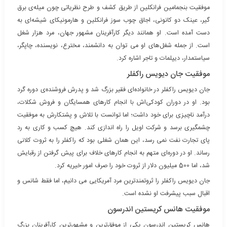
موفقیت بنجمامین فرانکلین از طریق کشف و طرح نظریاتی چون میله‌ی برق
گیر، عینک دو کانونی، اجاق چوب سوز فرانکلین و هارمونیکای شیشه‌ای به
دست آمده است. او همانند دیگر کارآفرینان مشهور جهان، مرد هزار شغل
است. از جمله شغل‌های او می توان به دانشمند، مخترع، نویسنده، چاپگر،
سیاستمدار، دیپلمات و تاجر اشاره کرد.
موفقیت جان دیویس راکفلر
جان دیویس راکفلر در خانواده‌ای فقیر بزرگ شد و پدرش فروشنده‌ی دوره گرد
بود. او در دوران کودکی‌اش با انجام کارهای همسایگان و فروش شکلات،
درآمد ناچیزی برای خود داشت؛ اما توانست با تلاش و پشتکارش به موفقیت
چشمگیری برسد و شرکت اویل را راه اندازی کند. هیچ کسب و کاری به رد
پای تجارت نفت نمی رسد، این همان شغلی بود که راکفلر را به ثروت کلانی
رساند. او در دوره‌ای متهم به انجام کارهای خلاف برای پیش گرفتن از رقبایش
شد، اما 500 میلیون دلار از ثروت خود را صرف امور خیریه کرد.
جان دیویس راکفلر را ثروتمندترین مرد آمریکایی می دانیم، اما فقط شانس و
اقبال سبب پیشرفت او نشده است.
موفقیت هانس کریستین اندرسون
هانس کریستین اندرسون یکی از موفق‌ترین و مشهورترین کارآفرینان بزرگ