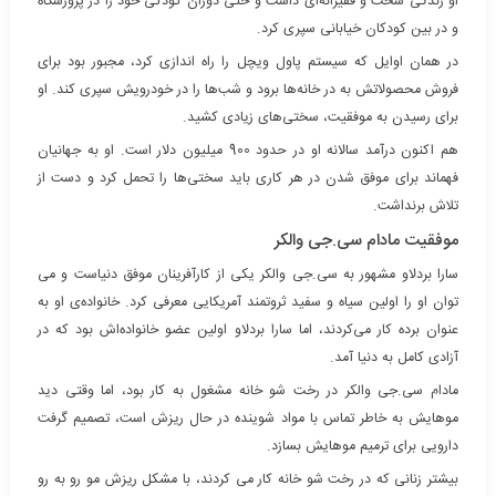
او زندگی سخت و فقیرانه‌ای داشت و حتی دوران کودکی خود را در پرورشگاه
و در بین کودکان خیابانی سپری کرد.
در همان اوایل که سیستم پاول ویچل را راه اندازی کرد، مجبور بود برای
فروش محصولاتش به در خانه‌ها برود و شب‌ها را در خودرویش سپری کند. او
برای رسیدن به موفقیت، سختی‌های زیادی کشید.
هم اکنون درآمد سالانه او در حدود 900 میلیون دلار است. او به جهانیان
فهماند برای موفق شدن در هر کاری باید سختی‌ها را تحمل کرد و دست از
تلاش برنداشت.
موفقیت مادام سی.جی والکر
سارا بردلاو مشهور به سی.جی والکر یکی از کارآفرینان موفق دنیاست و می
توان او را اولین سیاه و سفید ثروتمند آمریکایی معرفی کرد. خانواده‌ی او به
عنوان برده کار می‌کردند، اما سارا بردلاو اولین عضو خانواده‌اش بود که در
آزادی کامل به دنیا آمد.
مادام سی.جی والکر در رخت شو خانه مشغول به کار بود، اما وقتی دید
موهایش به خاطر تماس با مواد شوینده در حال ریزش است، تصمیم گرفت
دارویی برای ترمیم موهایش بسازد.
بیشتر زنانی که در رخت شو خانه کار می کردند، با مشکل ریزش مو رو به رو