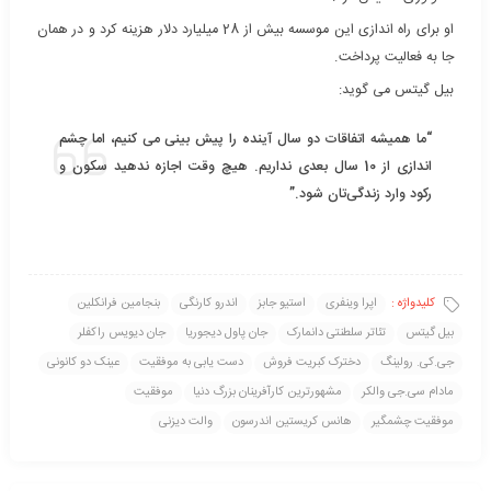
او برای راه اندازی این موسسه بیش از 28 میلیارد دلار هزینه کرد و در همان
جا به فعالیت پرداخت.
بیل گیتس می گوید:
“ما همیشه اتفاقات دو سال آینده را پیش بینی می کنیم، اما چشم
اندازی از 10 سال بعدی نداریم. هیچ وقت اجازه ندهید سکون و
رکود وارد زندگی‌تان شود.”
کلیدواژه :
اپرا وینفری
استیو جابز
اندرو کارنگی
بنجامین فرانکلین
بیل گیتس
تئاتر سلطنتی دانمارک
جان پاول دیجوریا
جان دیویس راکفلر
جی.کی. رولینگ
دخترک کبریت فروش
دست یابی به موفقیت
عینک دو کانونی
مادام سی.جی والکر
مشهورترین کارآفرینان بزرگ دنیا
موفقیت
موفقیت چشمگیر
هانس کریستین اندرسون
والت دیزنی