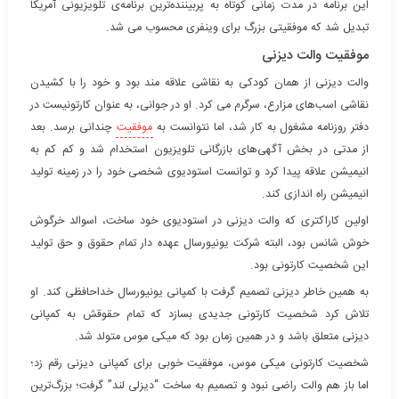
این برنامه در مدت زمانی کوتاه به پربیننده‌ترین برنامه‌ی تلویزیونی آمریکا
تبدیل شد که موفقیتی بزرگ برای وینفری محسوب می شد.
موفقیت والت دیزنی
والت دیزنی از همان کودکی به نقاشی علاقه مند بود و خود را با کشیدن
نقاشی اسب‌های مزارع، سرگرم می کرد. او در جوانی، به عنوان کارتونیست در
دفتر روزنامه مشغول به کار شد، اما نتوانست به
موفقیت
چندانی برسد. بعد
از مدتی در بخش آگهی‌های بازرگانی تلویزیون استخدام شد و کم کم به
انیمیشن علاقه پیدا کرد و توانست استودیوی شخصی خود را در زمینه تولید
انیمیشن راه اندازی کند.
اولین کاراکتری که والت دیزنی در استودیوی خود ساخت، اسوالد خرگوش
خوش شانس بود، البته شرکت یونیورسال عهده دار تمام حقوق و حق تولید
این شخصیت کارتونی بود.
به همین خاطر دیزنی تصمیم گرفت با کمپانی یونیورسال خداحافظی کند. او
تلاش کرد شخصیت کارتونی جدیدی بسازد که تمام حقوقش به کمپانی
دیزنی متعلق باشد و در همین زمان بود که میکی موس متولد شد.
شخصیت کارتونی میکی موس، موفقیت خوبی برای کمپانی دیزنی رقم زد؛
اما باز هم والت راضی نبود و تصمیم به ساخت “دیزلی لند” گرفت؛ بزرگ‌ترین