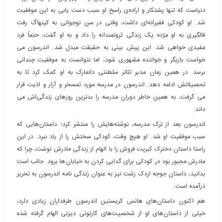
دنیاست که تنها پشتکار و اراده‌ی راسخ او سبب دست یابی به این موفقیت
شد. او کودکی فقیرانه‌ای داشت، وقتی در سن نوجوانی به کپنهاگ رفت
فالگیری به او مژده یک زندگی ثروتمندانه را داد و به او گفت، حتماً فرد
مفیدی خواهی شد. این پیش بینی به حقیقت مبدل شد. اندرسون می
خواست بازیگر و خواننده مشهوری شود، اما نتوانست به موفقیت چندانی
برسد. در همین زمان مدیر تئاتر سلطنتی دانمارک به او کمک کرد تا به
تحصیلاتش ادامه دهد. اندرسون در مدرسه مورد تمسخر و آزار و اذیت قرار
می گرفت، به همین خاطر دوران مدرسه را بدترین روزهای زندگی‌اش می
داند.
اندرسون بعد از ترک مدرسه، نوشته‌هایش را منتشر کرد؛ داستان‌هایی که
سبب موفقیت او شد. او هیچ وقت، کودکی سختش را از یاد نبرد. در این
راستا داستان دخترک کبریت فروش را با الهام از زندگی مادرش نوشت، چرا که
مادرش مجبور بود در کودکی برای گدایی کردن به خیابان‌ها برود. جالب است
بدانید، داستان جوجه اردک زشت نیز به عنوان زندگی نامه اندرسون به تحریر
درآمده است.
هم اکنون داستان‌های هانس کریستین اندرسون طرفداران زیادی دارد،
خیلی از داستان‌های او از شخصیت‌های کارتونی دیزنی الهام گرفته شده