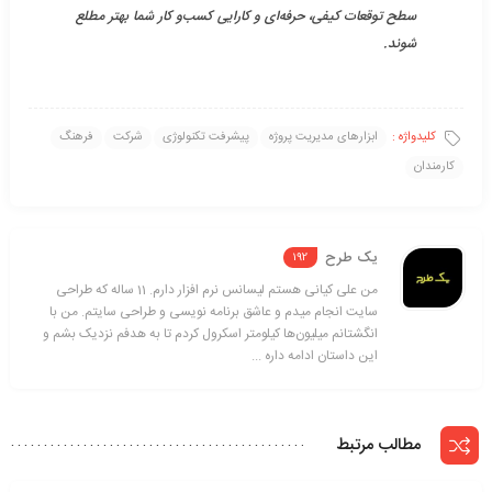
سطح توقعات کیفی، حرفه‌ای و کارایی کسب‌و کار شما بهتر مطلع
شوند.
کلیدواژه :
ابزارهای مدیریت پروژه
پیشرفت تکنولوژی
شرکت
فرهنگ
کارمندان
یک طرح
192
من علی کیانی هستم لیسانس نرم افزار دارم. 11 ساله که طراحی
سایت انجام میدم و عاشق برنامه نویسی و طراحی سایتم. من با
انگشتانم میلیون‌ها کیلومتر اسکرول کردم تا به هدفم نزدیک بشم و
این داستان ادامه داره ...
مطالب مرتبط