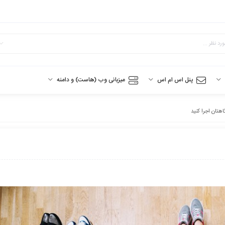
پنل اس ام اس
میزبانی وب (هاست) و دامنه