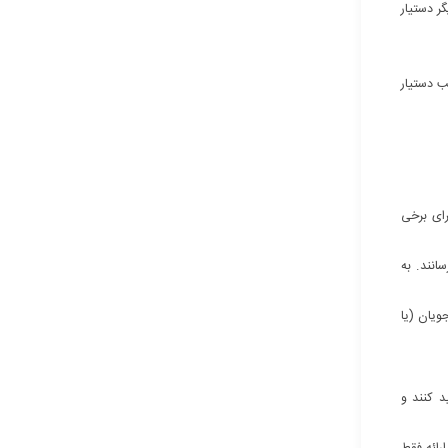
یگر دستیار
ب دستیار
رای برخی
انند. به
ویان (یا
د کنند و