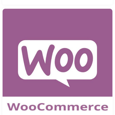
افزودن
به
سبد