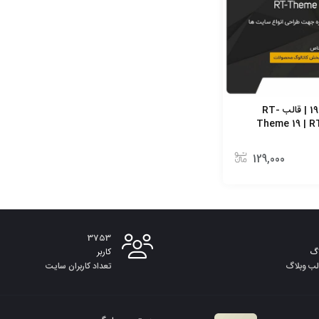
قالب آرتی تم 19 | قالب RT-
Theme 19 | R
129,000
3753
گ
کاربر
لب وبلاگ
تعداد کاربران سایت