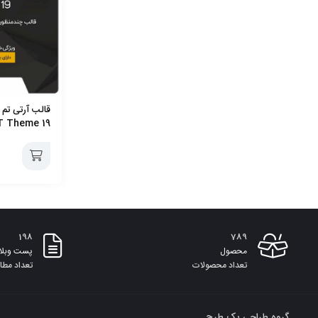
T Theme 19
افزودن
به
198
789
سبد
محصول
پست وبلا
تعداد محصولات
تعداد مطا
گروه طراحی یک طرح