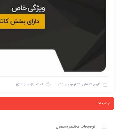
تاریخ انتشار :
24 فروردین 1399
تعداد بازدید :
1522
توضیحات
توضیحات مختصر محصول