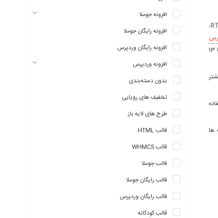
افزونه جوملا
قالب RT-Theme 19،
افزونه رایگان جوملا
رس
افزونه رایگان وردپرس
بسیار قدرمند و چند منظوره است. با استفاده از این قالب قادر خواهید بود انواع وبسایت ها را در موضوعات مختلف و تنها با کلیک موس طراحی کنید. این قالب با 13
افزونه وردپرس
یمتی بیشتر
بدون دسته‌بندی
تخفیف های رویایی
تفاده
طرح های لایه باز
قالب HTML
 ها
قالب WHMCS
قالب جوملا
قالب رایگان جوملا
قالب رایگان وردپرس
قالب کودکانه