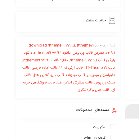
جزئیات بیشتر
برچسب:
rttheme19
,
download rttheme19 v2.9.1
v2.9.1
,
بهترین قالب وردپرس
,
دانلود rttheme19 v2.9.1
,
دانلود
رایگان قالب rttheme19 v2.9.1
,
دانلود قالب rttheme19 v2.9.1
,
قالب RT-Theme 19
,
قالب آرتی تم 19
,
قالب آماده فارسی
,
قالب
دکوراسیون وردپرس
,
قالب دو زبانه
,
قالب رزرو آنلاین هتل
,
قالب
سبک وردپرس
,
قالب سفارش آنلاین غذا
,
قالب فروشگاهی حرفه
ای
,
قالب هتل و گردشگری
دسته‌های محصولات
اسکریپت
افزونه whmcs