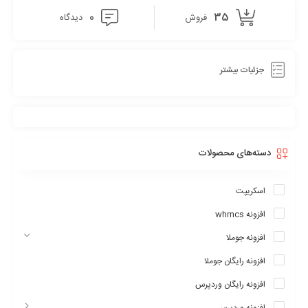
0
35
فروش
دیدگاه
جزئیات بیشتر
دسته‌های محصولات
اسکریپت
دارای المان های اماده بدون نیازبه کدنویسی
افزونه whmcs
توسط Quform نیازی به استفاده از هیچ گونه کد و اسکریپتی برای
افزونه جوملا
ایجاد ساختارها و المان هایی از قبلی کادرهای درج متن و توضیحات ,
دکمه های رادیویی ,چک لیست ها ,تقویم ها , لیست های دارپ داون ,
افزونه رایگان جوملا
دکمه های انتخاب و اپلود فایل و ذخیره و ثبت , همچنین لیست های
افزونه رایگان وردپرس
قابل پیمایش و انتخاب و چندین ساختار مختلف و کاربردی دیگر
افزونه وردپرس