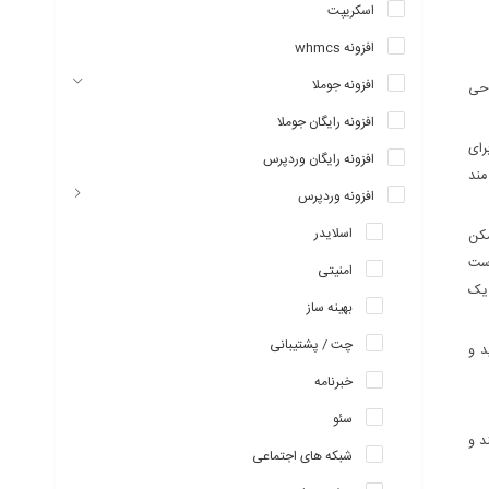
اسکریپت
افزونه whmcs
افزونه جوملا
سایت طراحی
افزونه رایگان جوملا
رای
افزونه رایگان وردپرس
مند
افزونه وردپرس
اسلایدر
مکن
است
امنیتی
 یک
بهینه ساز
چت / پشتیبانی
د و
خبرنامه
سئو
د و
شبکه های اجتماعی