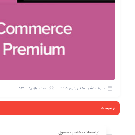
تاریخ انتشار :
10 فروردین 1399
تعداد بازدید :
932
توضیحات
توضیحات مختصر محصول