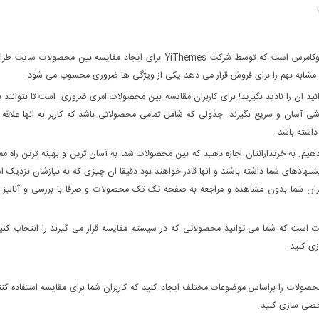
افزونه YITH WooCommerce Compare یکی از افزونه های کاربردی ووکامرس است که توسط شرکت YiThemes برای ایجاد مقایسه بین محصولات 
شابه بهم را برای فروش قرار می دهد یکی از ویژگی ها ضروری محسوب می شود.
د ان را نادید بگیرید! برای کاربران مقایسه بین محصولات امری ضروری است تا بتوانند ب
ی آسان و سریع بگیرند. جدولی که شامل تمامی محصولاتی باشد که کاربر به انها علاقه 
اشته باشد.
یم. به خریدارانتان اجازه دهید که بین محصولات شما به آسان ترین و بهینه ترین راه م
پیشنهادهای شما داشته باشند و انها قادر خواهند بود دقیقا ان چیزی که به نیازشان نزدیک 
کاربران شما بدون مشاهده و مراجعه به صفحه تک تک محصولات و صرفا با بررسی و آنالیز
ت که شما می توانید محصولاتی که در سیستم مقایسه قرار می گیرند را انتخاب کنی
ی کنید.
لات را براساس موضوعات مختلف ایجاد کنید که کاربران شما برای مقایسه استفاده کنن
خصی سازی کنید.