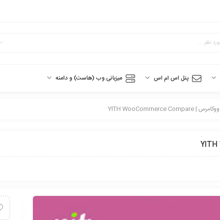
پنل اس ام اس
میزبانی وب (هاست) و دامنه
YITH WooCommerce