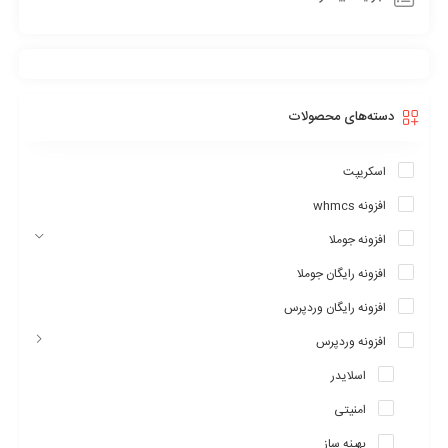
صفحه ای که می خواهید ویرایش کنید و شروع به سفارشی سازی
بصری کنید را انتخاب نمایید. مداد زرد کدهای CSS را در پس زمینه
ایجاد میکند درحالی که شما در حال بازی با رنگها هستید.مداد زرد فایل
های تم را ویرایش می کند.
عنصر بازرسی در
افزونه وردپرس مداد زرد
دسته‌های محصولات
هر عنصر در وبسایت،خود یک لایه است و مداد زرد به شما اجازه میدهد
هر لایه را سفارشی کنید.بر روی هر عنصر که می خواهید سفارشی کنید،
اسکریپت
کلیک کنید تا شروع به سفارشی سازی بصری کند!ویرایش رنگ، فونت،
افزونه whmcs
اندازه، موقعیت و سبک خیلی موارد دیگر به آسانی امکان پذیراست .مداد
افزونه جوملا
زرد دارای بیش از ۵۰ خواص css و همچنین با ابزار های پیشرفته و
همچنین ویژگی های منحصر به فرد در مورد تکنولوژی وب آینده می
افزونه رایگان جوملا
باشد.
افزونه رایگان وردپرس
افزونه وردپرس
اسلایدر
امنیتی
بهینه ساز