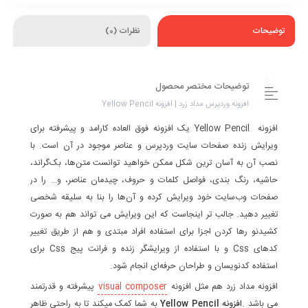
توضیحات
نظرات (0)
توضیحات مختصر محصول
افزونه وردپرس مداد زرد | افزونه Yellow Pencil
افزونه Yellow Pencil یک افزونه فوق العاده کارامد و پیشرفته برای
ویرایش زنده صفحات سایت وردپرس و عناصر موجود در آن است. با
نصب آن به آسان ترین شکل ممکن خواهید توانست متن‌ها، بک‌گراند،
حاشیه، رنگ بندی، فواصل کلمات و حروف، چیدمان عناصر، و… را در
صفحات وب‌سایت خود ویرایش کرده و آن‌ها را بنا به سلیقه شخصی
تغییر دهید. جالب تر اینجاست که این ویرایش می تواند هم به صورت
کشیدنو رها کردن اجزا برای استفاده افراد مبتدی و هم از طریق تغییر
کدهای Css و با استفاده از ویرایشگر زنده و فرانت پیج Css برای
استفاده کدنویسان و طراحان حرفه‌ای انجام شود.
افزونه مداد زرد هم مثل افزونه
visual composer
پیشرفته و قدرتمند
می باشد .
افزونه
Yellow Pencil
به شما کمک میکند تا به راحتی ظاهر