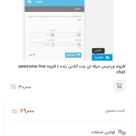
دهید! افزونه Yellow Pencil باعث میشود تا تنظیمات قالب شما چندین
برابر شود و هرچه را درتنظیمات قالب خود کم دارید فراهم کنید.
سفارشی کردن هر قالب و افزونه با
افزونه وردپرس مداد زرد
مداد زرد یک افزونه ویژوال ویرایشگر سبک وردپرس است که شما می
توانید با هر موضوع وب سایتی از آن استفاده کنید و به سفارشی کردن
آن بپردازید.با افزونه مداد زرد می توانید یک سایت سفارشی سازی شده
با ویرایشگری سبک انجام دهید و یک سایت تحت کنترل داشته باشید با
سفارشی سازی هر موردی در قالب با فونت های مورد نظر ، رنگ ،
افزونه وردپرس حرفه ای چت آنلاین زنده | افزونه awesome live
انیمیشن ها و …تمام تغییرات به آسانی انجام می گیرد و شما تنها با یک
chat
کلیک یا با کشیدن و رها کردن می توانید قالبی سفارشی شده داشته
باشید. تمامی تغییرات به صورت پیش نمایش قابل مشاهده می باشد.
30,000
سازگاری کامل با تمامی قالب ها و افزونه ها و دارای ویژگی واکنش گرا و
رسپانسیو می باشد این افزونه در تمامی مرورگرها به خوبی عمل می کند.
افزودن
69,000
قیمت محصول
به
سبد
قوانین استفاده