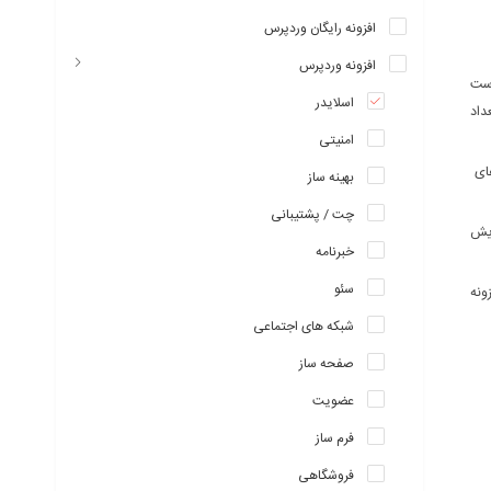
افزونه رایگان وردپرس
افزونه وردپرس
رست
اسلایدر
داد
امنیتی
گوهای
بهینه ساز
چت / پشتیبانی
مایش
خبرنامه
سئو
ونه
شبکه های اجتماعی
صفحه ساز
عضویت
فرم ساز
فروشگاهی