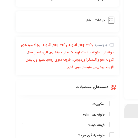
جزئیات بیشتر
برچسب:
superfly
,
افزونه superfly
,
افزونه ایجاد منو های
حرفه ای
,
افزونه ساخت فهرست های حرفه ای
,
افزونه منو ساز
,
افزونه منو واکنشگرا وردپرس
,
افزونه منوی ریسپانسیو وردپرس
,
افزونه وردپرس منوساز سوپر فلای
دسته‌های محصولات
اسکریپت
افزونه whmcs
افزونه جوملا
افزونه رایگان جوملا