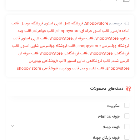
برچسب:
ShoppyStore
,
فروشگاه کامل شاپی استور
,
فروشگاه موبایل
,
قالب
آماده فارسی
,
قالب استور حرفه ای shoppystore
,
قالب جواهرات
,
قالب چند
منظوره ShoppyStore
,
قالب حرفه ای ShoppyStore
,
قالب شاپی استور
,
قالب
فروشگاه ووکامرسی shoppystore
,
قالب فروشگاه ووکامرسی شاپی استور
,
قالب
فروشگاهی ShoppyStore
,
قالب فروشگاهی ShoppyStore قالب حرفه ای
فارسی شده
,
قالب فروشگاهی شاپی استور
,
قالب فروشگاهی وردپرس
shoppystore
,
قالب لباس و مد
,
قالب وردپرس فروشگاهی shoppy store
طراحی فوق العاده قالب ShoppyStore مخصوص موبایل
شما با استفاده از طرح بندی موبایل می توانید یک سایت کاربر پسند را
دسته‌های محصولات
بسازید و خدماتی جدیدتر به مشتریان ارائه دهید. شما می توانید این
طرح بندی ها را در تنظیمات قالب بر اساس استراتژی مورد نظر شما در
اسکریپت
بازار فعال کنید، هنگام غیرفعال کردن طرح بندی موبایل ، قالب از ویژگی
افزونه whmcs
ریسپانسیو استفاده می کند.
افزونه جوملا
افزونه رایگان جوملا