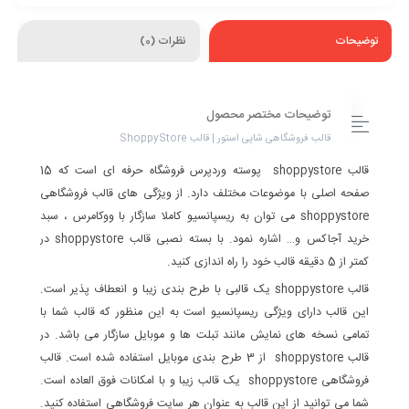
توضیحات
نظرات (0)
توضیحات مختصر محصول
قالب فروشگاهی شاپی استور | قالب ShoppyStore
قالب shoppystore پوسته وردپرس فروشگاه حرفه ای است که 15
صفحه اصلی با موضوعات مختلف دارد. از ویژگی های قالب فروشگاهی
shoppystore می توان به
ریسپانسیو کاملا سازگار با ووکامرس ، سبد
خرید آجاکس و… اشاره نمود. با بسته نصبی قالب shoppystore در
کمتر از 5 دقیقه قالب خود را راه اندازی کنید.
قالب shoppystore یک قالبی با طرح بندی زیبا و انعطاف پذیر است.
این قالب دارای ویژگی ریسپانسیو است به این منظور که قالب شما با
تمامی نسخه های نمایش مانند تبلت ها و موبایل سازگار می باشد. در
قالب shoppystore از 3 طرح بندی موبایل استفاده شده است. قالب
فروشگاهی shoppystore یک قالب زیبا و با امکانات فوق العاده است.
شما می توانید از این قالب به عنوان هر سایت فروشگاهی استفاده کنید.