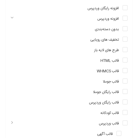
افزونه رایگان وردپرس
افزونه وردپرس
بدون دسته‌بندی
تخفیف های رویایی
طرح های لایه باز
قالب HTML
قالب WHMCS
قالب جوملا
قالب رایگان جوملا
قالب رایگان وردپرس
طراحی ریسپانسیو
قالب shoppystore وردپرس دارای امکان ریسپانسیو است و در تمام
قالب کودکانه
دستگاه ها و مرورگرها به خوبی نمایش داده می شود.
قالب وردپرس
قالب آگهی