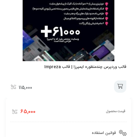
قالب وردپرس چندمنظوره ایمپرزا | قالب Impreza
115,000
افزودن
65,000
قیمت محصول
به
سبد
قوانین استفاده