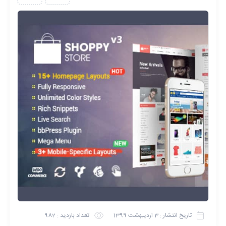
تاریخ انتشار :
3 اردیبهشت 1399
تعداد بازدید :
982