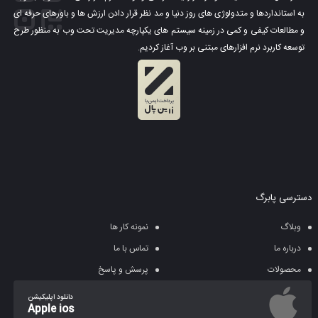
به استانداردها و متدولوژی های روز دنیا و مد نظر قرار دادن ارزش ها و باورهای حرفه ای
و مطالعات کیفی و کمی در زمینه سیستم های یکپارچه مدیریت تحت وب به منظور طرح
توسعه کاربرد نرم افزارهای مبتنی بر وب آغاز کردیم.
ورود با شبکه اجتماعی
کاربران می توانند با استفاده از شبکه های اجتماعی وارد سایت شوند و
امکانات قالب استفادده کنند. ویژگی که در اکثر قالب ها دیده نمی شود
اما در قالب shoppystore به خوبی استفاده شده است.
دسترسی پابرگ
وبلاگ
نمونه کار ها
درباره ما
تماس با ما
محصولات
پرسش و پاسخ
دانلود اپلیکیشن
Apple ios
یکپارچه سازی با ووکامرس (آخرین نسخه)