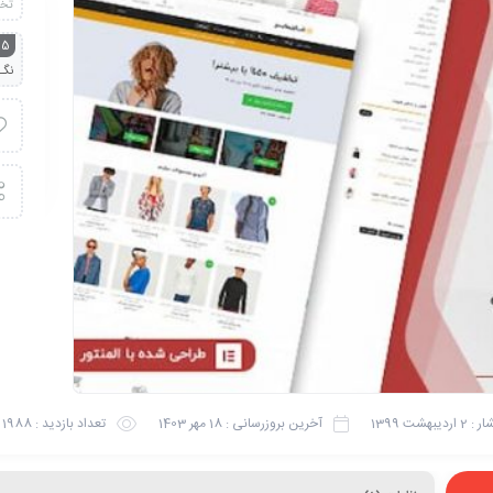
تخ
.5
نگـ
ار :
2 اردیبهشت 1399
آخرین بروزرسانی :
18 مهر 1403
تعداد بازدید :
1988