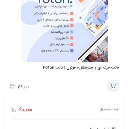
قالب حرفه ای و چندمنظوره فوتون | قالب Foton
119,000
افزودن
60,000
قیمت محصول
به
سبد