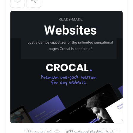
تاریخ انتشار :
31 اردیبهشت 1399
تعداد بازدید :
1094