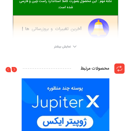
نکته مهم : این محصول بصورت کاملا استاندارد راست چین و فارسی
شده است.
آخرین تغییرات و بروزرسانی ها |
ChangeLog
نمایش بیشتر
62.1.0
4 سال ago
محصولات مرتبط
به نسخه جدید بروز شده است
50.0.0
6 سال ago
به نسخه جدید بروز شده است
49.0.0
6 سال ago
به نسخه جدید بروز شده است