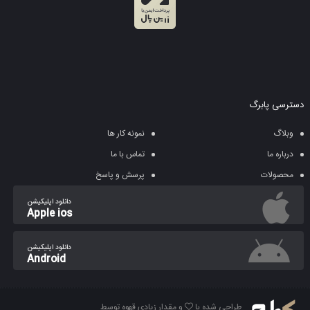
دسترسی پابرگ
وبلاگ
نمونه کار ها
+ویژگی های قالب Hostiko :
درباره ما
تماس با ما
کاملا ریسپانسیو و واکنشگرا
محصولات
پرسش و پاسخ
جستجوگر حرفه ای برای جستجوی دامنه و …
دانلود اپلیکیشن
7 قالب متفاوت که شامل 7 سربرگ و 7 فوتر متفاوت میباشد
Apple ios
سئو شده برای موتورهای جستجوگر
7 قالب متفاوت برای WHMCS
دانلود اپلیکیشن
Android
قالب وردپرس کاملاً سازگار و هماهنگ با WHMSC میباشد
دارای جدول های حرفه ای و زیبا برای قیمت گذاری هاست ها و
سرور های میزبانی شما
طراحی شده با
و مقدار زیادی قهوه توسط