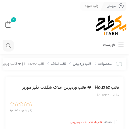
میهمان
وارد شوید
0
فهرست
محصولات
قالب وردپرس
قالب املاک
قالب Houzez | ❤️ قالب وردپرس املاک شگفت انگیز هوزیز
قالب Houzez | ❤️ قالب وردپرس املاک شگفت انگیز هوزیز
قالب Houzez
2
امتیازدهی
(
2
بازخورد مشتری)
5.00
از 5 در
امتیازدهی
مشتری
دسته:
,
قالب املاک
قالب وردپرس