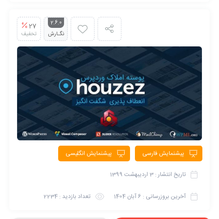
2.6.0
27
نگـارش
تخفیف
پیشنمایش فارسی
پیشنمایش انگلیسی
تاریخ انتشار :
3 اردیبهشت 1399
آخرین بروزرسانی :
6 آبان 1404
تعداد بازدید :
2234