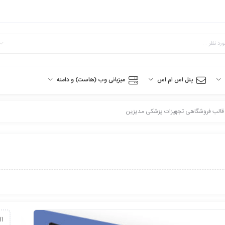
پنل اس ام اس
میزبانی وب (هاست) و دامنه
11