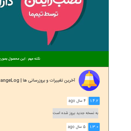
نکته مهم : این محصول بصورت
آخرین تغییرات و بروزرسانی ها | ChangeLog
1.4.2
4 سال ago
به نسخه جدید بروز شده است
1.3.0
5 سال ago