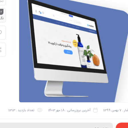
تخ
.2
نگـ
ار :
7 بهمن 1399
آخرین بروزرسانی :
18 مهر 1403
تعداد بازدید :
1313