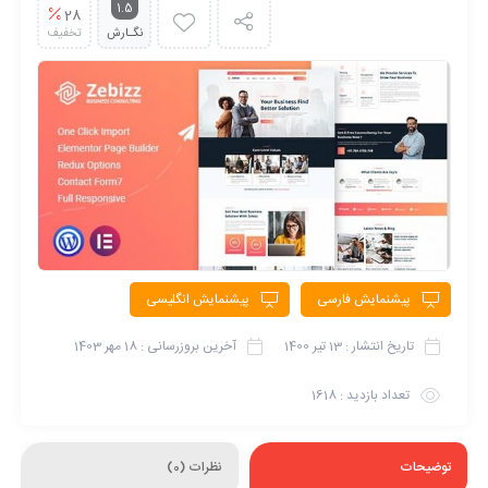
1.5
28
نگـارش
تخفیف
پیشنمایش فارسی
پیشنمایش انگلیسی
تاریخ انتشار :
13 تیر 1400
آخرین بروزرسانی :
18 مهر 1403
تعداد بازدید :
1618
توضیحات
نظرات (0)