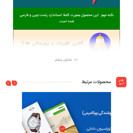
نکته مهم : این محصول بصورت کاملا استاندارد راست چین و فارسی
شده است.
آخرین تغییرات و بروزرسانی ها |
ChangeLog
نمایش بیشتر
1.5
5 سال ago
محصولات مرتبط
به نسخه جدید بروز شده است
قالب وردپرس شرکتی زبیز شامل 2 صفحه اصلی شگفت انگیز و 20 صفحه
HTML5 از جمله فرم تماس، نقشه گوگل، نمونه کار، صفحه 404 و…
است.