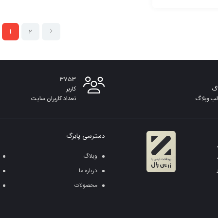
به
به
سبد
1
2
سبد
3753
گ
کاربر
لب وبلاگ
تعداد کاربران سایت
دسترسی پابرگ
وبلاگ
درباره ما
محصولات