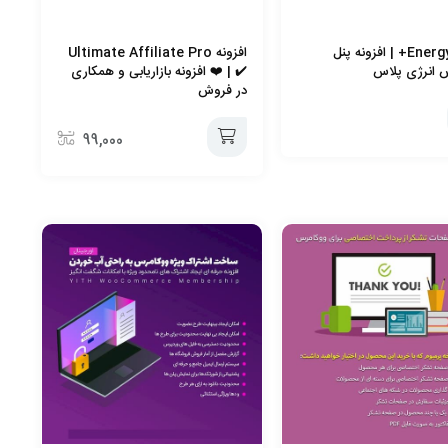
افزونه Energy+ | افزونه پنل
افزونه Ultimate Affiliate Pro
 انرژی پلاس
✔️ | ❤️ افزونه بازاریابی و همکاری
در فروش
99,000
افزودن
به
سبد