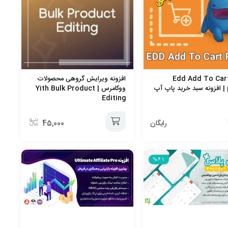
فزونه Edd Add To Cart
افزونه ویرایش گروهی محصولات
popup | افزونه سبد خرید پاپ آپ
ووکامرس | Yith Bulk Product
Editing
رایگان
45,000
افزودن
%61
به
سبد