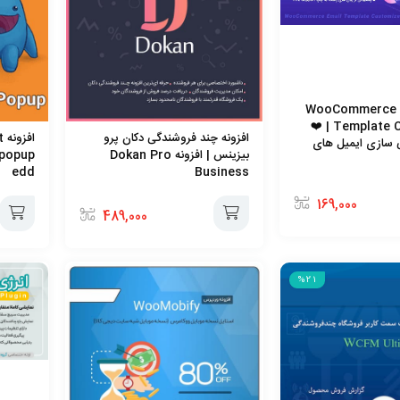
WooCommerce Email
Template Customizer | ❤️
افزونه چند فروشندگی دکان پرو
ا
 سازی ایمیل های
بیزینس | افزونه Dokan Pro
edd
Business
169,000
489,000
افزودن
افزودن
%21
به
به
سبد
سبد