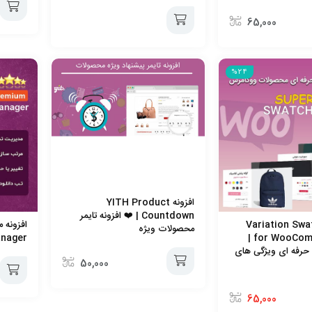
65,000
افزودن
افزودن
به
%24
به
سبد
سبد
افزونه YITH Product
Countdown | ❤️ افزونه تایمر
Variation Swatches
افزونه 
محصولات ویژه
anager
for WooCommerce Pro |
 حرفه ای ویژگی های
50,000
افزودن
65,000
افزودن