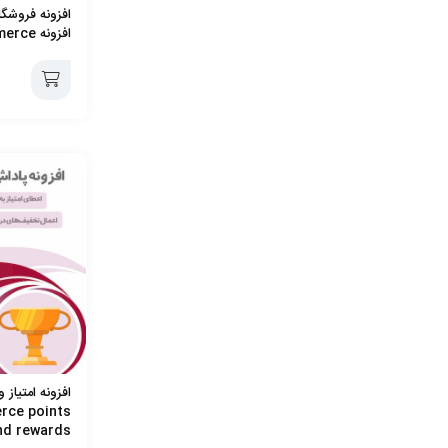
افزونه فروشگا
افزونه Woocommerce
افزودن
به
سبد
افزونه امتیاز
rce points
nd rewards