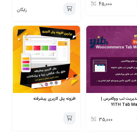
45,000
رایگان
افزودن
به
سبد
مدیریت تب ووکامرس |
افزونه پنل کاربری پیشرفته
YITH Tab M
35,000
افزودن