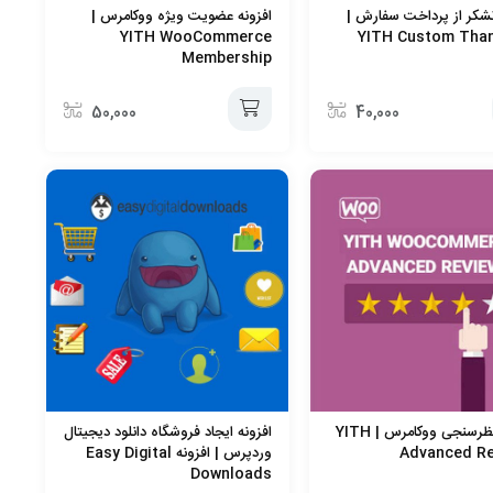
کر از پرداخت سفارش |
افزونه عضویت ویژه ووکامرس |
YITH WooCommerce
YITH Custom Tha
Membership
50,000
40,000
افزودن
به
سبد
افزونه نظرسنجی ووکامرس |‌ YITH
افزونه ایجاد فروشگاه دانلود دیجیتال
Advanced R
وردپرس | افزونه Easy Digital
Downloads