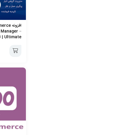
افزونه 
 Manager –
Ultimate | افزونه WCFMu
افزودن
به
سبد