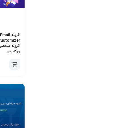
افزونه 
افزونه شخصی
ووکامرس
افزودن
به
سبد