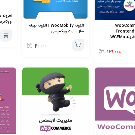
ووکامرس
WooCommerce
افزونه WooMobify | افزونه بهینه
Frontend
ساز سایت ووکامرسی
40,000
افزودن
149,000
افزودن
به
به
سبد
سبد