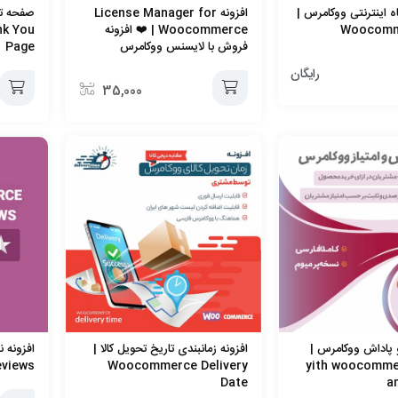
ه اینترنتی ووکامرس |
افزونه License Manager for
صفحه تش
Woocommerce | ❤️ افزونه
nk You
فروش با لایسنس ووکامرس
Page
رایگان
35,000
افزودن
افزودن
به
به
سبد
سبد
 و پاداش ووکامرس |
افزونه زمانبندی تاریخ تحویل کالا |
eviews
Woocommerce Delivery
yith woocomme
Date
a