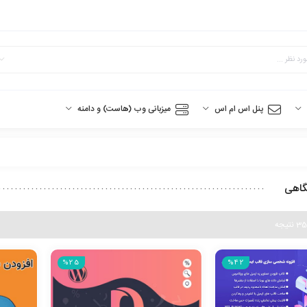
پنل اس ام اس
میزبانی وب (هاست) و دامنه
گاهی
%25
%42