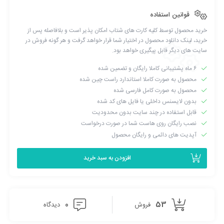
سبد
بسیار خوبی خواهد داشت و در روزهای نوسان قیمت‌ها به کمک آن
قوانین استفاده
می‌توانید قیمت های محصولات خود را ویرایش کنید.
خرید محصول توسط کلیه کارت های شتاب امکان پذیر است و بلافاصله پس از
ویرایش تکی چندین محصول می‌تواند خیلی خسته کننده باشد، مثلا اگر
خرید، لینک دانلود محصول در اختیار شما قرار خواهد گرفت و هر گونه فروش در
بخواهید فقط قیمت را تغییر دهید یا یک توضیحات کوچک به آن اضافه
سایت های دیگر قابل پیگیری خواهد بود.
کنید یا دسته آن را تغییر دهید باید به ویرایشگر اصلی
وردپرس
رجوع
۶ ماه پشتیبانی کاملا رایگان و تضمین شده
کنید. با استفاده ازافزونه Yith Bulk Product Editing می‌توانید به
محصول به صورت کاملا استاندارد راست چین شده
راحتی همه زمینه‌های (فیلدها) محصول خود را تغییر دهید.با این افزونه
محصول به صورت کامل فارسی شده
در کمترین زمان ممکن همه ویژگی‌ها اعم از قیمت، دسته‌بندی، قیمت
بدون لایسنس داخلی یا فایل های کد شده
حراج، عنوان، توضیحات و دیگر گزینه‌های محصولات را می‌توانید به
قابل استفاده در چند سایت بدون محدودیت
صورت گروهی ویرایش و دخیره کنید. درکل از نقاط قوت این افزونه
نصب رایگان روی هاست شما در صورت درخواست
آپدیت های دائمی و رایگان محصول
ویرایش همه محصولات به صورت یکجا و گروهی است.
افزودن به سبد خرید
0
53
فروش
دیدگاه