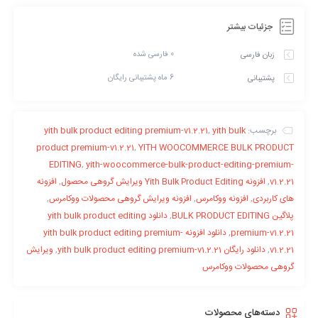
جزئیات بیشتر
0 فارسی شده
زبان فارسی
6 ماه پشتیبانی رایگان
پشتیبانی
برچسب:
yith bulk
,
yith bulk product editing premium-v1.2.21
product premium-v1.2.21
,
YITH WOOCOMMERCE BULK PRODUCT
ریزترین جزییات را هم می توانید با استفاده از افزونه Yith Bulk
EDITING
,
yith-woocommerce-bulk-product-editing-premium-
Product Editing مدیریت کنید. ممکن است محصولات فروشگاه خود را
v1.2.21
,
افزونه Yith Bulk Product Editing ویرایش گروهی محصول
,
افزونه
در فیلدها و طبقه های مختلفی دسته بندی کرده باشید. فقط با چند
های کاربردی
,
افزونه ووکامرس
,
افزونه ویرایش گروهی محصولات ووکامرس
,
کلیک ساده کل محصولات برای ویرایش فراخوانی می شوند.
پلاگین BULK PRODUCT EDITING
,
دانلود yith bulk product editing
premium-v1.2.21
,
دانلود افزونه yith bulk product editing premium-
v1.2.21
,
دانلود رایگان yith bulk product editing premium-v1.2.21
,
ویرایش
گروهی محصولات ووکامرس
دسته‌های محصولات