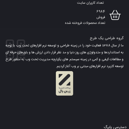
تعداد کاربران سایت
6984
فروش
تعداد محصولات فروخته شده
گروه طراحی یک طرح
قابلیت های افزونه
Yith Bulk Product Editing
:
ما از سال 1388 فعالیت خود را در زمینه طراحی و توسعه نرم افزارهای تحت وب با توجه
به استانداردها و متدولوژی های روز دنیا و مد نظر قرار دادن ارزش ها و باورهای حرفه ای
قیمت ها را همزمان در تمام محصولات فروشگاه یا فقط در انتخاب
و مطالعات کیفی و کمی در زمینه سیستم های یکپارچه مدیریت تحت وب به منظور طرح
شده ها تغییر دهید.
توسعه کاربرد نرم افزارهای مبتنی بر وب آغاز کردیم.
بر اساس طبقه بندی و محصول مورد نظر برای ویرایش را فیلتر
کنید.
فیلتربندی بر اساس شناسه محصول، عنوان، قیمت، دسته، برچسب،
کلاس حمل و نقل، ویژگی ها، تغییرات محصول و …
قسمت های “توضیحات” ، “توضیحات کوتاه” و “یادداشت خرید” را
حذف کنید.
محصولات بیشتر را همزمان با فقط یک کلیک حذف کنید.
طبقه بندی های سفارشی محصولات را به صورت گسترده ای مرتبط
کنید.
دسترسی پابرگ