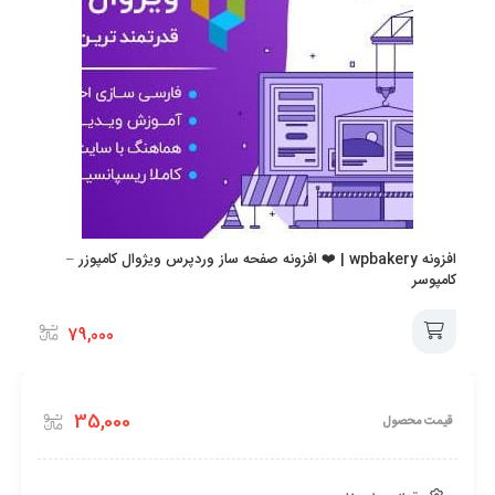
افزونه wpbakery | ❤️ افزونه صفحه ساز وردپرس ویژوال کامپوزر –
کامپوسر
79,000
افزودن
35,000
قیمت محصول
به
سبد