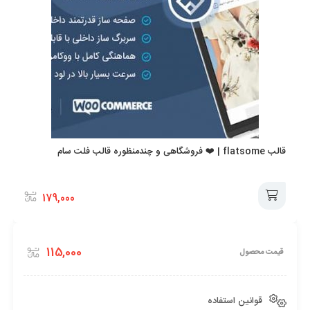
قالب flatsome | ❤️ فروشگاهی و چندمنظوره قالب فلت سام
179,000
افزودن
115,000
قیمت محصول
به
سبد
قوانین استفاده