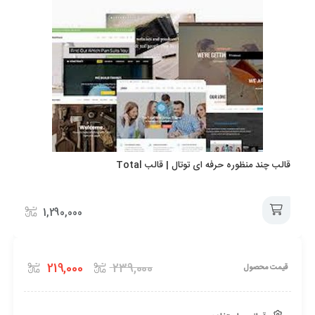
2.4
4 سال ago
Update
سازگار کردن با آخرین نسخه وردپرس نسخه 6.0.0
توسط یک طرح
Update
سازگار کردن با آخرین نسخه ووکامرس 6.6.1 توسط یک
طرح
قالب چند منظوره حرفه ای توتال | قالب Total
Update
بروزرسانی افزونه ویژوال کامپوزر 6.9 نسخه فارسی
توسط یک طرح
1,290,000
Update
افزودن
بروزرسانی افزونه اسلایدر رولوشن 6.5.25 توسط یک
219,000
239,000
قیمت محصول
به
طرح
Update
سبد