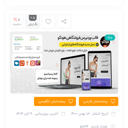
2.5
8
نگـارش
تخفیف
ویژه
پیشنمایش فارسی
پیشنمایش انگلیسی
تاریخ انتشار :
13 بهمن 1400
آخرین بروزرسانی :
9 آبان 1404
تعداد بازدید :
5734