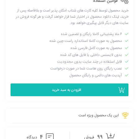
بروزرسانی فایل ترجمه قالب و افزونه هونگو
قوانین استفاده
Fixed
خرید محصول توسط کلیه کارت های شتاب امکان پذیر است و بلافاصله پس از
خرید، لینک دانلود محصول در اختیار شما قرار خواهد گرفت و هر گونه فروش در
رفع باگ های گزارش شده کاربران توسط یک طرح
سایت های دیگر قابل پیگیری خواهد بود.
2.3
۶ ماه پشتیبانی کاملا رایگان و تضمین شده
4 سال ago
محصول به صورت کاملا استاندارد راست چین شده
به نسخه جدید بروز شده است
محصول به صورت کامل فارسی شده
بدون لایسنس داخلی یا فایل های کد شده
2.2
قابل استفاده در چند سایت بدون محدودیت
5 سال ago
نصب رایگان روی هاست شما در صورت درخواست
به نسخه جدید بروز شده است
آپدیت های دائمی و رایگان محصول
2.1.1
افزودن به سبد خرید
5 سال ago
Add
اصلاح فایل rtl.css برای راست چین شدن المان ها
این یک محصول ویژه است
Add
اضافه شدن هسته یک طرح برای فونت های فارسی
4
99
فروش
دیدگاه