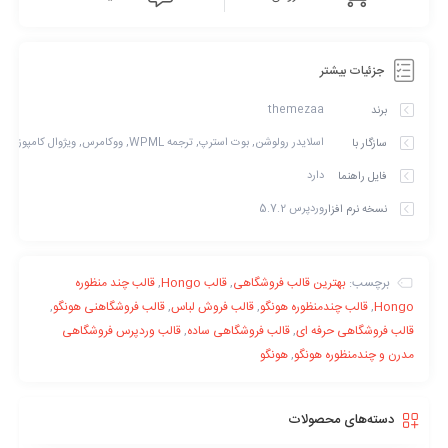
Add
اضافه شدن بسته آسان نصب جهت راحتی کاربران
فارسی سازی کامل
Add
جزئیات بیشتر
اسلایدر رولوشن 6.5.5
Update
themezaa
برند
ویژوال کامپوزر 6.7.0
Update
اسلایدر رولوشن, بوت استرپ, ترجمه WPML, ووکامرس, ویژوال کامپوزر
سازگار با
دارد
فایل راهنما
2.1
5 سال ago
وردپرس 5.7.2
نسخه نرم افزار
به نسخه جدید بروز شده است
1.1.8
6 سال ago
برچسب:
بهترین قالب فروشگاهی
,
قالب Hongo
,
قالب چند منظوره
Hongo
,
قالب چندمنظوره هونگو
,
قالب فروش لباس
,
قالب فروشگاهنی هونگو
,
به نسخه جدید بروز شده است
قالب فروشگاهی حرفه ای
,
قالب فروشگاهی ساده
,
قالب وردپرس فروشگاهی
مدرن و چندمنظوره هونگو
,
هونگو
1.1.7
6 سال ago
به نسخه جدید بروز شده است
دسته‌های محصولات