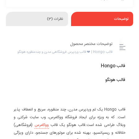
توضیحات
نظرات (3)
توضیحات مختصر محصول
قالب Hongo | ❤️ قالب وردپرس فروشگاهی مدرن و چندمنظوره هونگو
قالب Hongo
قالب هونگو
قالب Hongo یک تم وردپرس مدرن، چند منظوره، سریع و انعطاف پذیر
است. که به ویژه برای ایجاد فروشگاه ووکامرس، وب سایت شرکتی و
وبلاگ طراحی شده است.قالب هونگو یک قالب
ووکامرس
(فروشگاهی)
خلاقانه و ریسپانسیو، بهینه شده برای موتورهای جستجو، دارای ویژگی